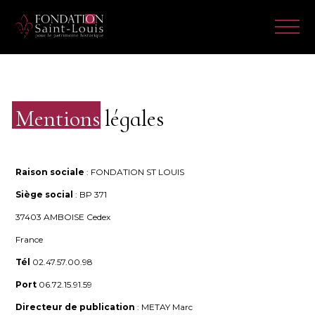
Mentions
légales
Raison sociale
: FONDATION ST LOUIS
Siège social
: BP 371
37403 AMBOISE Cedex
France
Tél
02.47.57.00.98
Port
06.72.15.91.59
Directeur de publication
: METAY Marc