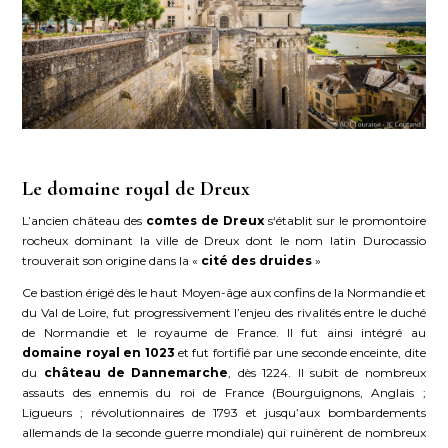
Le domaine royal de Dreux
L’ancien château des
comtes de Dreux
s‘établit sur le promontoire
rocheux dominant la ville de Dreux dont le nom latin Durocassio
trouverait son origine dans la «
cité des druides
»
Ce bastion érigé dès le haut Moyen-âge aux confins de la Normandie et
du Val de Loire, fut progressivement l’enjeu des rivalités entre le duché
de Normandie et le royaume de France. Il fut ainsi intégré au
domaine royal en 1023
et fut fortifié par une seconde enceinte, dite
du
château de Dannemarche
, dès 1224. Il subit de nombreux
assauts des ennemis du roi de France (Bourguignons, Anglais ;
Ligueurs ; révolutionnaires de 1793 et jusqu’aux bombardements
allemands de la seconde guerre mondiale) qui ruinèrent de nombreux