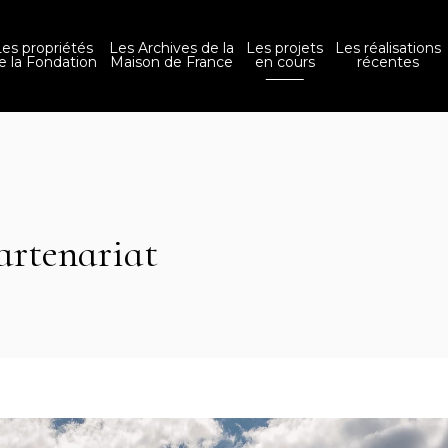
Les propriétés
Les Archives de la
Les projets
Les réalisations
e la Fondation
Maison de France
en cours
récentes
artenariat