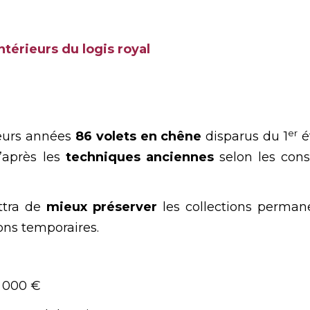
ntérieurs du logis royal
er
sieurs années
86 volets en chêne
disparus du 1
é
d’après les
techniques anciennes
selon les conse
ttra de
mieux préserver
les collections perma
ons temporaires.
 000 €