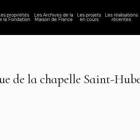
Les propriétés
Les Archives de la
Les projets
Les réalisations
e la Fondation
Maison de France
en cours
récentes
ue de la chapelle Saint-Hub