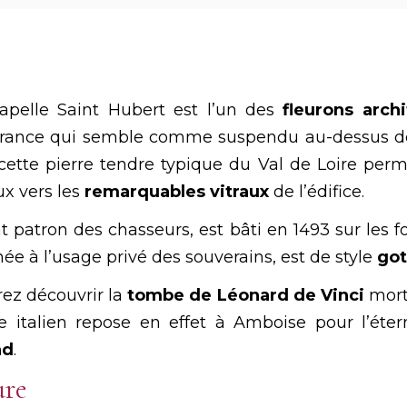
hapelle Saint Hubert est l’un des
fleurons arch
 France qui semble comme suspendu au-dessus de 
cette pierre tendre typique du Val de Loire perme
ux vers les
remarquables vitraux
de l’édifice.
nt patron des chasseurs, est bâti en 1493 sur les f
née à l’usage privé des souverains, est de style
got
rez découvrir la
tombe de Léonard de Vinci
mort
e italien repose en effet à Amboise pour l’éterni
ad
.
ure