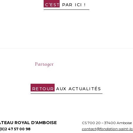
C’EST
PAR ICI !
Partager
Partager
Partager
Partager
sur
sur
sur
Twitter
Facebook
LinkedIn
RETOUR
AUX ACTUALITÉS
TEAU ROYAL D'AMBOISE
CS 700 20 – 37400 Amboise
contact@fondation-saint-l
(0)2 47 57 00 98