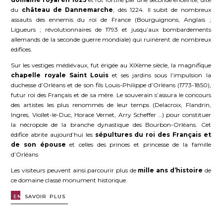
du
château de Dannemarche
, dès 1224. Il subit de nombreux
assauts des ennemis du roi de France (Bourguignons, Anglais ;
Ligueurs ; révolutionnaires de 1793 et jusqu’aux bombardements
allemands de la seconde guerre mondiale) qui ruinèrent de nombreux
édifices.
Sur les vestiges médiévaux, fut érigée au XIXème siècle, la magnifique
chapelle royale Saint Louis
et ses jardins sous l’impulsion la
duchesse d’Orléans et de son fils Louis-Philippe d’Orléans (1773-1850),
futur roi des Français et de sa mère. Le souverain s’assura le concours
des artistes les plus renommés de leur temps (Delacroix, Flandrin,
Ingres, Viollet-le-Duc, Horace Vernet, Arry Scheffer …) pour constituer
la nécropole de la branche dynastique des Bourbon-Orléans. Cet
édifice abrite aujourd’hui les
sépultures du roi des Français et
de son épouse
et celles des princes et princesse de la famille
d’Orléans
Les visiteurs peuvent ainsi parcourir plus de
mille ans d’histoire
de
ce domaine classé monument historique.
EN
SAVOIR PLUS